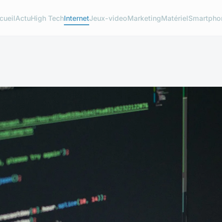
cueil
Actu
High Tech
Internet
Jeux-video
Marketing
Matériel
Smartpho