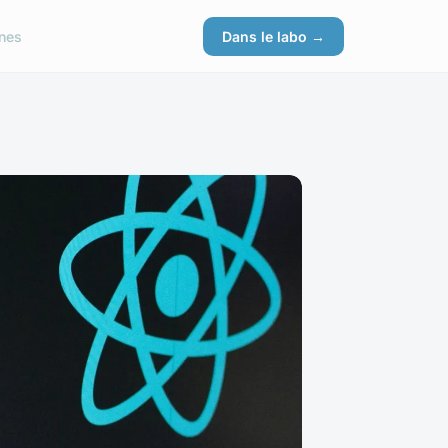
nes
Dans le labo →