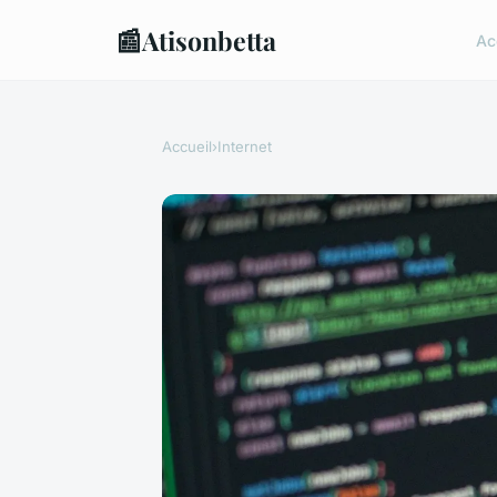
📰
Atisonbetta
Ac
Accueil
›
Internet