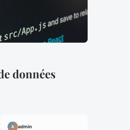
 de données
admin
A